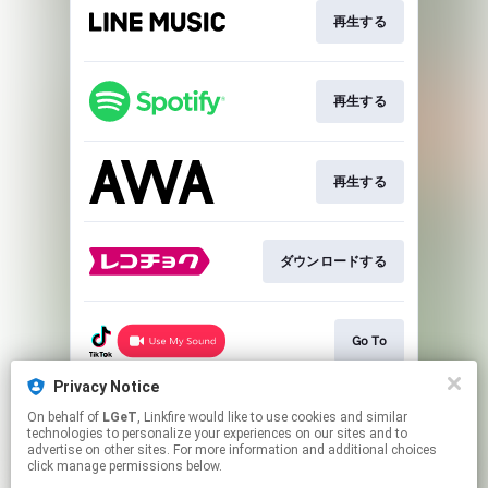
再生する
再生する
再生する
ダウンロードする
Go To
Privacy Notice
On behalf of
LGeT
, Linkfire would like to use cookies and similar
Go To
technologies to personalize your experiences on our sites and to
advertise on other sites. For more information and additional choices
click manage permissions below.
This page may contain affiliate links.