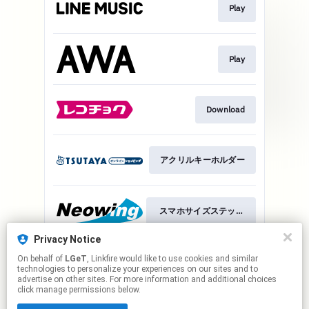
Play
Play
Download
アクリルキーホルダー
スマホサイズステッカー
Privacy Notice
On behalf of
LGeT
, Linkfire would like to use cookies and similar
スマホサイズステッカー
technologies to personalize your experiences on our sites and to
advertise on other sites. For more information and additional choices
click manage permissions below.
This page may contain affiliate links.